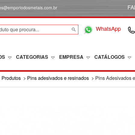
FA
des@emporiodosmetais.com.br
WhatsApp
OS
CATEGORIAS
EMPRESA
CATÁLOGOS
>
Produtos
>
Pins adesivados e resinados
>
Pins Adesivados 