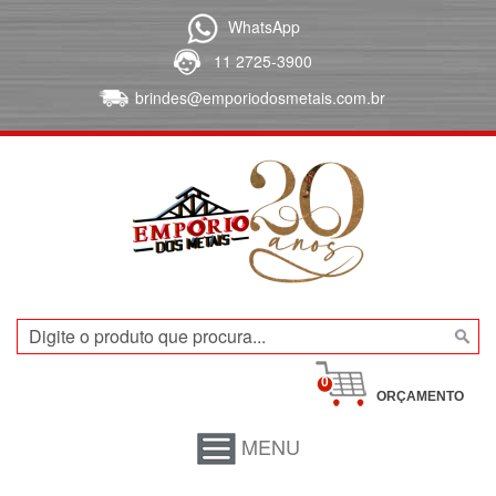
WhatsApp
11 2725-3900
brindes@emporiodosmetais.com.br
0
ORÇAMENTO
MENU