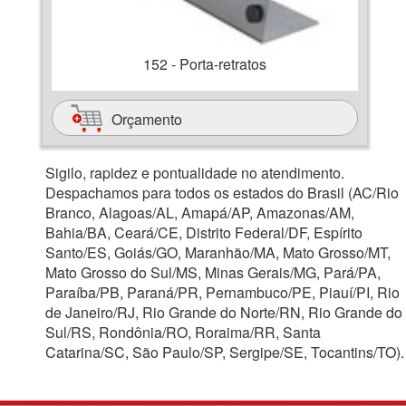
152 - Porta-retratos
Orçamento
Sigilo, rapidez e pontualidade no atendimento.
Despachamos para todos os estados do Brasil (AC/Rio
Branco, Alagoas/AL, Amapá/AP, Amazonas/AM,
Bahia/BA, Ceará/CE, Distrito Federal/DF, Espírito
Santo/ES, Goiás/GO, Maranhão/MA, Mato Grosso/MT,
Mato Grosso do Sul/MS, Minas Gerais/MG, Pará/PA,
Paraíba/PB, Paraná/PR, Pernambuco/PE, Piauí/PI, Rio
de Janeiro/RJ, Rio Grande do Norte/RN, Rio Grande do
Sul/RS, Rondônia/RO, Roraima/RR, Santa
Catarina/SC, São Paulo/SP, Sergipe/SE, Tocantins/TO).