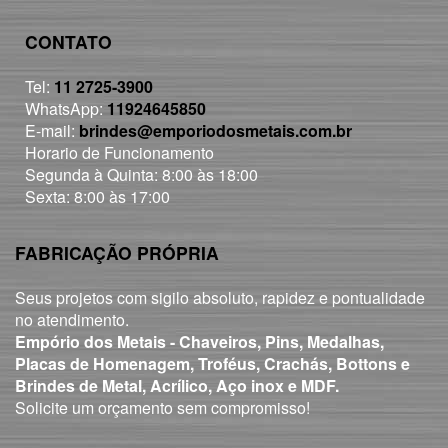
CONTATO
Tel:
11 2725-3900
WhatsApp:
11924645850
E-mail:
brindes@emporiodosmetais.com.br
Horario de Funcionamento
Segunda à Quinta: 8:00 às 18:00
Sexta: 8:00 às 17:00
FABRICAÇÃO PRÓPRIA
Seus projetos com sigilo absoluto, rapidez e pontualidade
no atendimento.
Empório dos Metais - Chaveiros, Pins, Medalhas,
Placas de Homenagem, Troféus, Crachás, Bottons e
Brindes de Metal, Acrílico, Aço inox e MDF.
Solicite um orçamento sem compromisso!