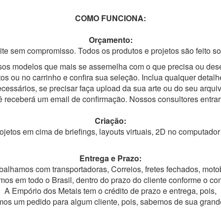
COMO FUNCIONA:
Orçamento:
ite sem compromisso. Todos os produtos e projetos são feito 
os modelos que mais se assemelha com o que precisa ou desej
tos ou no carrinho e confira sua seleção. Inclua qualquer deta
essários, se precisar faça upload da sua arte ou do seu arquivo
ê receberá um email de confirmação. Nossos consultores entra
Criação:
etos em cima de briefings, layouts virtuais, 2D no computad
Entrega e Prazo:
balhamos com transportadoras, Correios, fretes fechados, moto
os em todo o Brasil, dentro do prazo do cliente conforme o c
A Empório dos Metais tem o crédito de prazo e entrega, pois,
os um pedido para algum cliente, pois, sabemos de sua grand