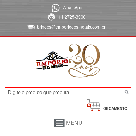
WhatsApp
11 2725-3900
brindes@emporiodosmetais.com.br
0
ORÇAMENTO
MENU