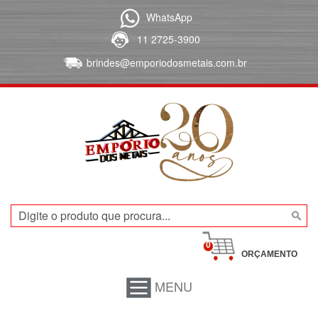
WhatsApp
11 2725-3900
brindes@emporiodosmetais.com.br
0
ORÇAMENTO
MENU