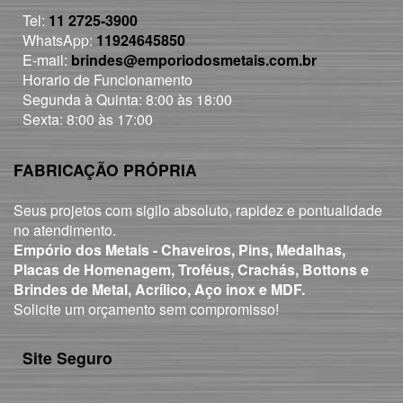
Tel:
11 2725-3900
WhatsApp:
11924645850
E-mail:
brindes@emporiodosmetais.com.br
Horario de Funcionamento
Segunda à Quinta: 8:00 às 18:00
Sexta: 8:00 às 17:00
FABRICAÇÃO PRÓPRIA
Seus projetos com sigilo absoluto, rapidez e pontualidade
no atendimento.
Empório dos Metais - Chaveiros, Pins, Medalhas,
Placas de Homenagem, Troféus, Crachás, Bottons e
Brindes de Metal, Acrílico, Aço inox e MDF.
Solicite um orçamento sem compromisso!
Site Seguro