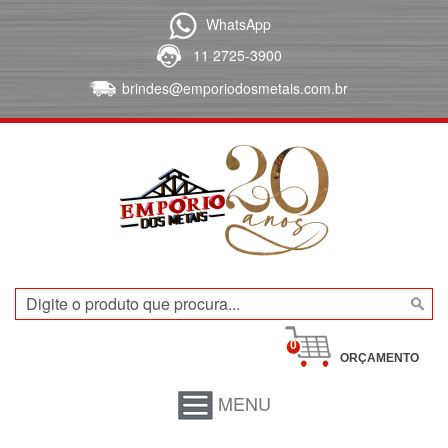
WhatsApp
11 2725-3900
brindes@emporiodosmetais.com.br
0
ORÇAMENTO
MENU