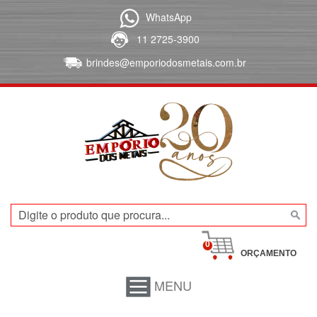
WhatsApp
11 2725-3900
brindes@emporiodosmetais.com.br
0
ORÇAMENTO
MENU