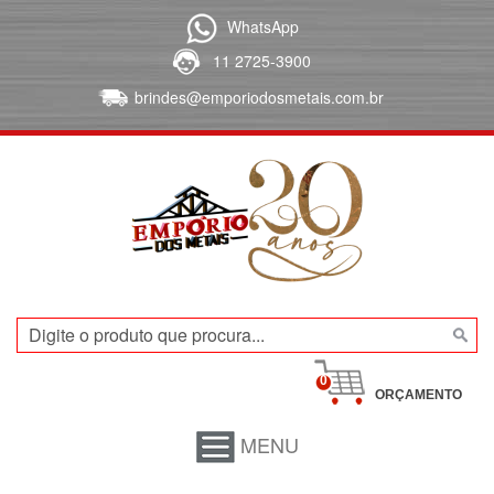
WhatsApp
11 2725-3900
brindes@emporiodosmetais.com.br
0
ORÇAMENTO
MENU