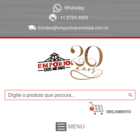
WhatsApp
11 2725-3900
brindes@emporiodosmetais.com.br
0
ORÇAMENTO
MENU