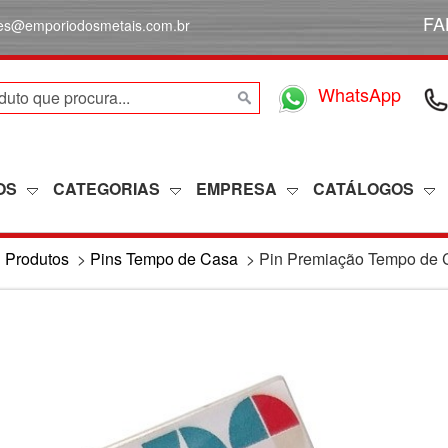
FA
des@emporiodosmetais.com.br
WhatsApp
OS
CATEGORIAS
EMPRESA
CATÁLOGOS
>
Produtos
>
Pins Tempo de Casa
>
Pin Premiação Tempo de 