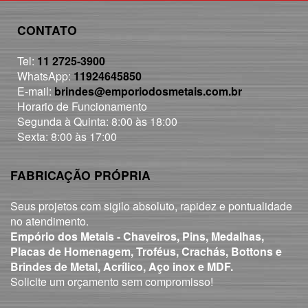
CONTATO
Tel:
11 2725-3900
WhatsApp:
11924645850
E-mail:
brindes@emporiodosmetais.com.br
Horario de Funcionamento
Segunda à Quinta: 8:00 às 18:00
Sexta: 8:00 às 17:00
FABRICAÇÃO PRÓPRIA
Seus projetos com sigilo absoluto, rapidez e pontualidade
no atendimento.
Empório dos Metais - Chaveiros, Pins, Medalhas,
Placas de Homenagem, Troféus, Crachás, Bottons e
Brindes de Metal, Acrílico, Aço inox e MDF.
Solicite um orçamento sem compromisso!