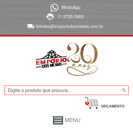
WhatsApp
11 2725-3900
brindes@emporiodosmetais.com.br
0
ORÇAMENTO
MENU