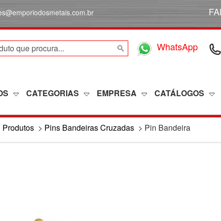
FA
des@emporiodosmetais.com.br
WhatsApp
OS
CATEGORIAS
EMPRESA
CATÁLOGOS
>
Produtos
>
Pins Bandeiras Cruzadas
>
Pin Bandeira