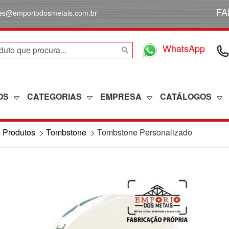
FA
des@emporiodosmetais.com.br
WhatsApp
OS
CATEGORIAS
EMPRESA
CATÁLOGOS
>
Produtos
>
Tombstone
>
Tombstone Personalizado