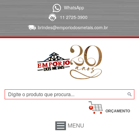
WhatsApp
11 2725-3900
brindes@emporiodosmetais.com.br
0
ORÇAMENTO
MENU