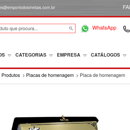
FA
des@emporiodosmetais.com.br
WhatsApp
OS
CATEGORIAS
EMPRESA
CATÁLOGOS
>
Produtos
>
Placas de homenagem
>
Placa de homenagem