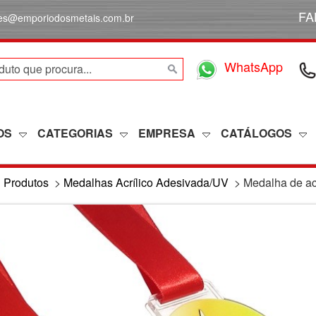
FA
des@emporiodosmetais.com.br
WhatsApp
OS
CATEGORIAS
EMPRESA
CATÁLOGOS
>
Produtos
>
Medalhas Acrílico Adesivada/UV
>
Medalha de ac