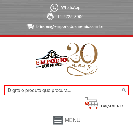
WhatsApp
11 2725-3900
brindes@emporiodosmetais.com.br
0
ORÇAMENTO
MENU