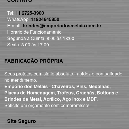
Tel:
11 2725-3900
WhatsApp:
11924645850
E-mail:
brindes@emporiodosmetais.com.br
Horario de Funcionamento
Segunda à Quinta: 8:00 às 18:00
Sexta: 8:00 às 17:00
FABRICAÇÃO PRÓPRIA
Seus projetos com sigilo absoluto, rapidez e pontualidade
no atendimento.
Empório dos Metais - Chaveiros, Pins, Medalhas,
Placas de Homenagem, Troféus, Crachás, Bottons e
Brindes de Metal, Acrílico, Aço inox e MDF.
Solicite um orçamento sem compromisso!
Site Seguro