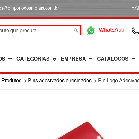
FA
des@emporiodosmetais.com.br
WhatsApp
OS
CATEGORIAS
EMPRESA
CATÁLOGOS
>
Produtos
>
Pins adesivados e resinados
>
Pin Logo Adesiva