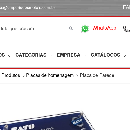
FA
des@emporiodosmetais.com.br
WhatsApp
OS
CATEGORIAS
EMPRESA
CATÁLOGOS
>
Produtos
>
Placas de homenagem
>
Placa de Parede