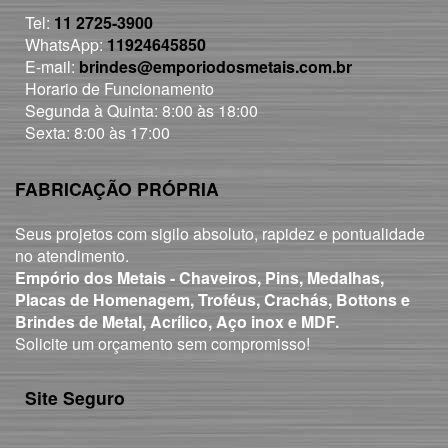
Tel:
11 2725-3900
WhatsApp:
11924645850
E-mail:
brindes@emporiodosmetais.com.br
Horario de Funcionamento
Segunda à Quinta: 8:00 às 18:00
Sexta: 8:00 às 17:00
FABRICAÇÃO PRÓPRIA
Seus projetos com sigilo absoluto, rapidez e pontualidade
no atendimento.
Empório dos Metais - Chaveiros, Pins, Medalhas,
Placas de Homenagem, Troféus, Crachás, Bottons e
Brindes de Metal, Acrílico, Aço inox e MDF.
Solicite um orçamento sem compromisso!
Site Seguro