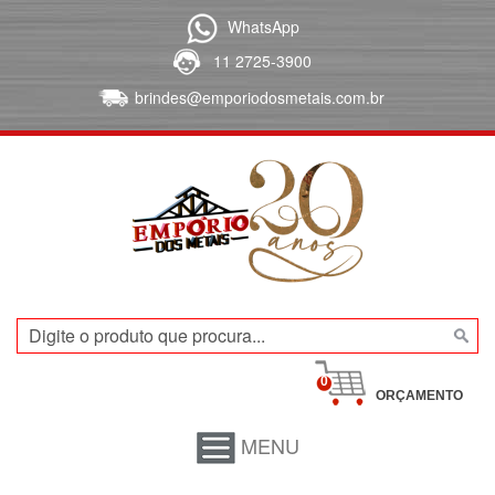
WhatsApp
11 2725-3900
brindes@emporiodosmetais.com.br
0
ORÇAMENTO
MENU