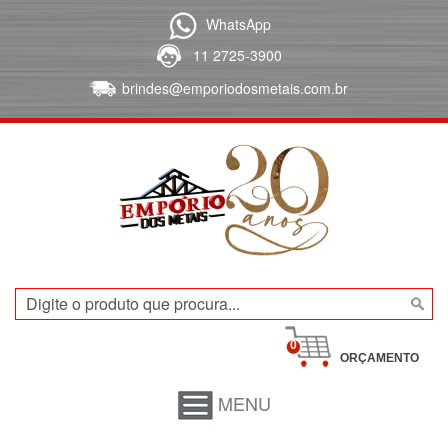
WhatsApp
11 2725-3900
brindes@emporiodosmetais.com.br
0
ORÇAMENTO
MENU