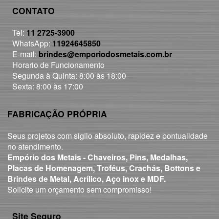
CONTATO
Tel:
11 2725-3900
WhatsApp:
11924645850
E-mail:
brindes@emporiodosmetais.com.br
Horario de Funcionamento
Segunda à Quinta: 8:00 às 18:00
Sexta: 8:00 às 17:00
FABRICAÇÃO PRÓPRIA
Seus projetos com sigilo absoluto, rapidez e pontualidade
no atendimento.
Empório dos Metais - Chaveiros, Pins, Medalhas,
Placas de Homenagem, Troféus, Crachás, Bottons e
Brindes de Metal, Acrílico, Aço inox e MDF.
Solicite um orçamento sem compromisso!
Site Seguro